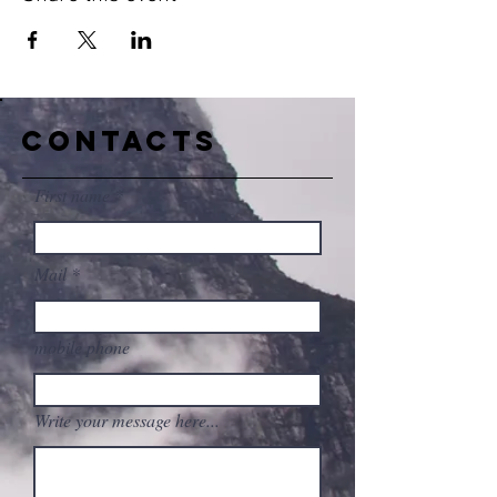
CONTACTS
First name
Mail
mobile phone
Write your message here...