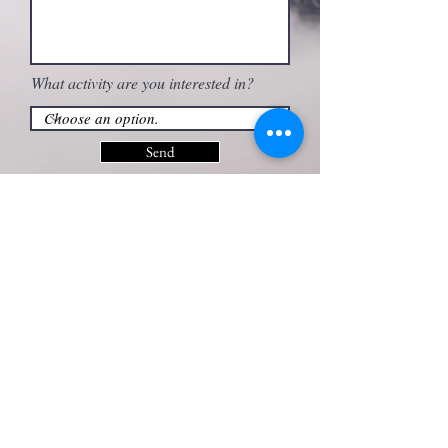
What activity are you interested in?
Send
FOLLOW ME
Saviner of Calloneghe
32023 Rocca Pietore (Bl)
Tel.
347 9183926
VAT number
03060950247
info@mountainguide-dolomites.com