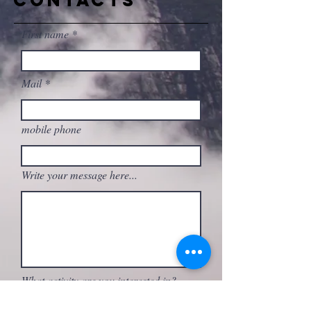
CONTACTS
First name
Mail
mobile phone
Write your message here...
What activity are you interested in?