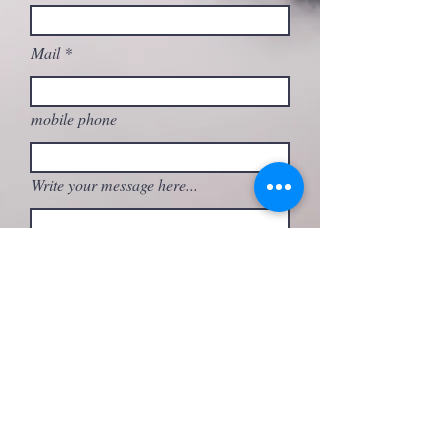
Mail
mobile phone
Write your message here...
What activity are you interested in?
Send